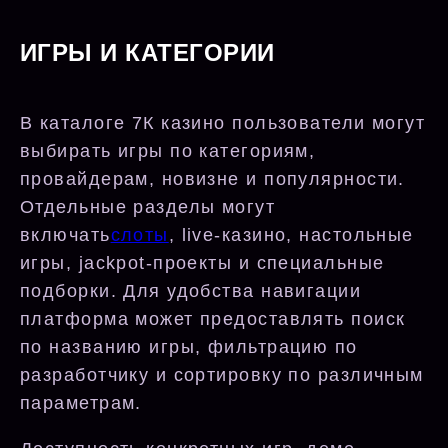
ИГРЫ И КАТЕГОРИИ
В каталоге 7К казино пользователи могут
выбирать игры по категориям,
провайдерам, новизне и популярности.
Отдельные разделы могут
включать
слоты
, live-казино, настольные
игры, jackpot-проекты и специальные
подборки. Для удобства навигации
платформа может предоставлять поиск
по названию игры, фильтрацию по
разработчику и сортировку по различным
параметрам.