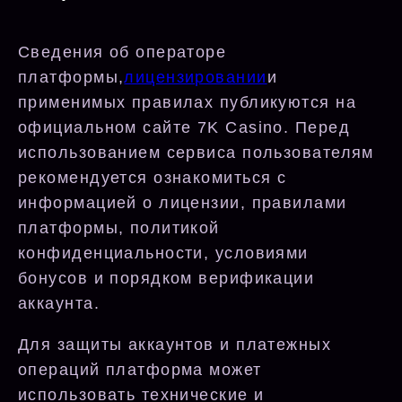
Сведения об операторе
платформы,
лицензировании
и
применимых правилах публикуются на
официальном сайте 7K Casino. Перед
использованием сервиса пользователям
рекомендуется ознакомиться с
информацией о лицензии, правилами
платформы, политикой
конфиденциальности, условиями
бонусов и порядком верификации
аккаунта.
Для защиты аккаунтов и платежных
операций платформа может
использовать технические и