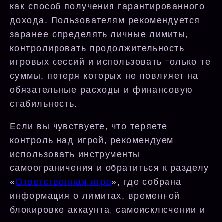
как способ получения гарантированного
дохода. Пользователям рекомендуется
заранее определять личные лимиты,
контролировать продолжительность
игровых сессий и использовать только те
суммы, потеря которых не повлияет на
обязательные расходы и финансовую
стабильность.
Если вы чувствуете, что теряете
контроль над игрой, рекомендуем
использовать инструменты
самоограничения и обратиться к разделу
«
Ответственная игра
», где собрана
информация о лимитах, временной
блокировке аккаунта, самоисключении и