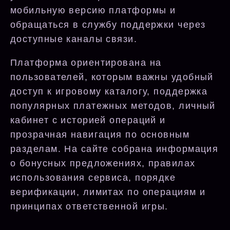
мобильную версию платформы и
обращаться в службу поддержки через
доступные каналы связи.
Платформа ориентирована на
пользователей, которым важны удобный
доступ к игровому каталогу, поддержка
популярных платежных методов, личный
кабинет с историей операций и
прозрачная навигация по основным
разделам. На сайте собрана информация
о бонусных предложениях, правилах
использования сервиса, порядке
верификации, лимитах по операциям и
принципах ответственной игры.