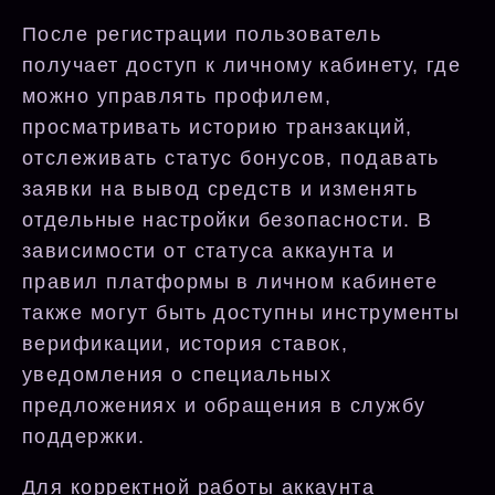
После регистрации пользователь
получает доступ к личному кабинету, где
можно управлять профилем,
просматривать историю транзакций,
отслеживать статус бонусов, подавать
заявки на вывод средств и изменять
отдельные настройки безопасности. В
зависимости от статуса аккаунта и
правил платформы в личном кабинете
также могут быть доступны инструменты
верификации, история ставок,
уведомления о специальных
предложениях и обращения в службу
поддержки.
Для корректной работы аккаунта