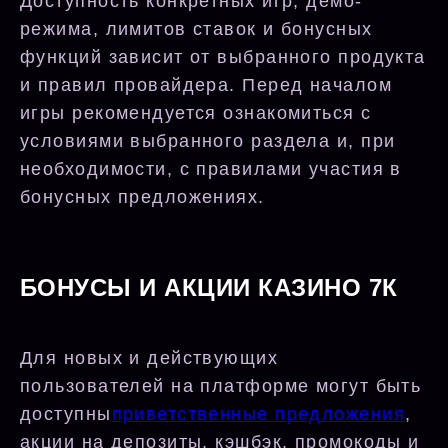
Доступность конкретных игр, демо-
режима, лимитов ставок и бонусных
функций зависит от выбранного продукта
и правил провайдера. Перед началом
игры рекомендуется ознакомиться с
условиями выбранного раздела и, при
необходимости, с правилами участия в
бонусных предложениях.
БОНУСЫ И АКЦИИ КАЗИНО 7К
Для новых и действующих
пользователей на платформе могут быть
доступны
приветственные предложения
,
акции на депозиты, кэшбэк, промокоды и